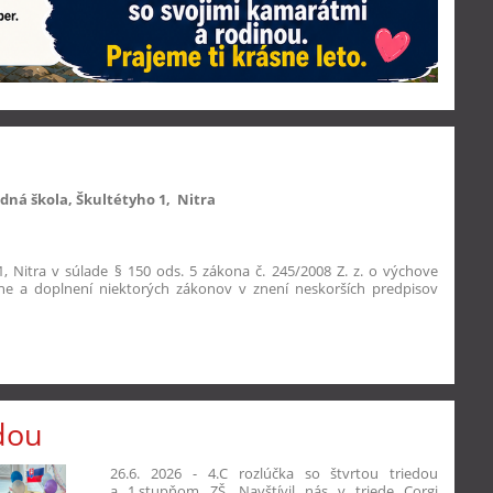
dná škola, Škultétyho 1, Nitra
 1, Nitra v súlade § 150 ods. 5 zákona č. 245/2008 Z. z. o výchove
ne a doplnení niektorých zákonov v znení neskorších predpisov
edou
26.6. 2026 - 4.C rozlúčka so štvrtou triedou
a 1.stupňom ZŠ. Navštívil nás v triede Corgi