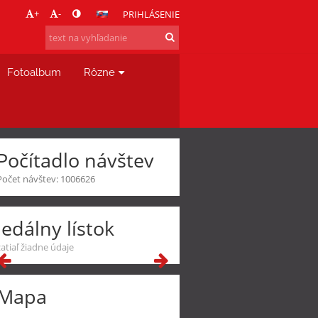
+
-
PRIHLÁSENIE
Fotoalbum
Rôzne
Počítadlo návštev
Počet návštev: 1006626
Jedálny lístok
zatiaľ žiadne údaje
Mapa