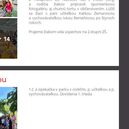
a rodičia žiakov pripravili spomienkovú
fotogalériu aj chutnú tortu s občerstvením. Lúčili
sa žiaci s pani učiteľkou Katkou Zemanovou
a vychovávateľkou Ivkou Remeňovou po štyroch
rokoch.
Prajeme žiakom veľa úspechov na 2.stupni ZŠ.
14
ou
1.C a opekačka v parku s rodičmi, p. učiteľkou a p.
vychovávateľkou. Dovidenia 1. trieda