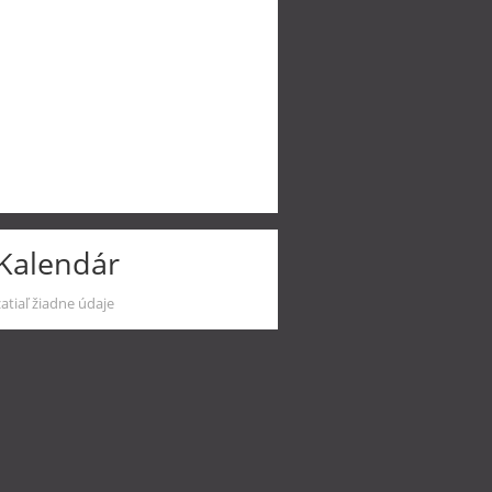
Kalendár
zatiaľ žiadne údaje