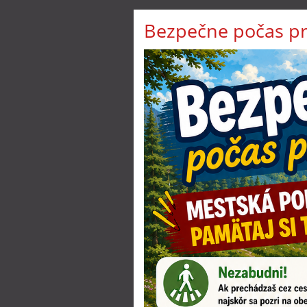
naša
škola:
Bezpečne počas p