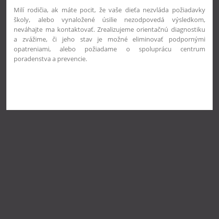
Milí rodičia, ak máte pocit, že vaše dieťa nezvláda požiadavky
školy, alebo vynaložené úsilie nezodpovedá výsledkom,
neváhajte ma kontaktovať. Zrealizujeme orientačnú diagnostiku
a zvážime, či jeho stav je možné eliminovať podpornými
opatreniami, alebo požiadame o spoluprácu centrum
poradenstva a prevencie.