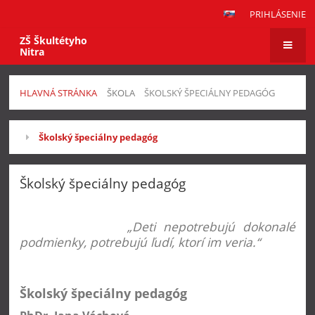
PRIHLÁSENIE
ZŠ Škultétyho
Nitra
HLAVNÁ STRÁNKA
ŠKOLA
ŠKOLSKÝ ŠPECIÁLNY PEDAGÓG
Školský
Školský špeciálny pedagóg
špeciálny
pedagóg
Školský špeciálny pedagóg
„Deti nepotrebujú dokonalé
podmienky, potrebujú ľudí, ktorí im veria.“
Školský špeciálny pedagóg