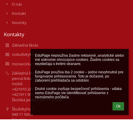
O nás
Kontakt
Novinky
Kontakty
Základná škola
zsskultetyho1.nr@gmail.com
EduPage nepoužíva žiadne reklamné, analytické alebo 
iné súkromie ohrozujúce cookies. Žiadne cookies sa 
moravcicka1@gmail.com
nezdieľajú s tretími stranami.

EduPage používa iba 2 cookie – jedno nevyhnutné pre 
Základná škola
fungovanie prihlasovania. Toto je dočasné, po 
pevná linka +421 0376518946
zatvorení prehliadača sa odstráni.

mobil:
+421910 281 200
Druhé cookie zvyšuje bezpečnosť prihlásenia - vďaka 
nemu EduPage vie identifikovať prihlásenie z 
+421911 901 963
neznámeho počítača.
Školská jedáleň 0911 732 676
Ok
Škultétyho 1
949 11 Nitra
Slovakia
37861301