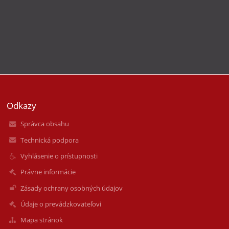
Odkazy
Správca obsahu
Technická podpora
Vyhlásenie o prístupnosti
Právne informácie
Zásady ochrany osobných údajov
Údaje o prevádzkovateľovi
Mapa stránok