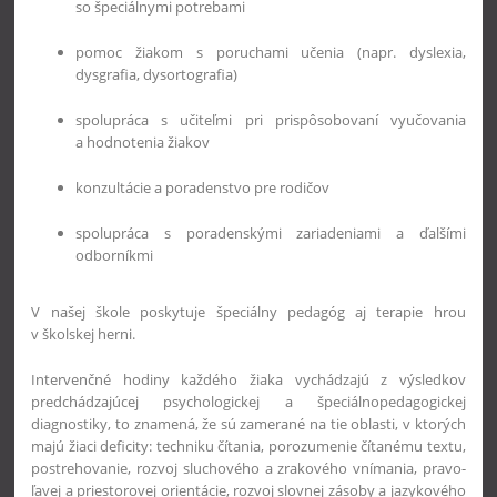
so špeciálnymi potrebami
pomoc žiakom s poruchami učenia (napr. dyslexia,
dysgrafia, dysortografia)
spolupráca s učiteľmi pri prispôsobovaní vyučovania
a hodnotenia žiakov
konzultácie a poradenstvo pre rodičov
spolupráca s poradenskými zariadeniami a ďalšími
odborníkmi
V našej škole poskytuje špeciálny pedagóg aj terapie hrou
v školskej herni.
Intervenčné hodiny každého žiaka vychádzajú z výsledkov
predchádzajúcej psychologickej a špeciálnopedagogickej
diagnostiky, to znamená, že sú zamerané na tie oblasti, v ktorých
majú žiaci deficity: techniku čítania, porozumenie čítanému textu,
postrehovanie, rozvoj sluchového a zrakového vnímania, pravo-
ľavej a priestorovej orientácie, rozvoj slovnej zásoby a jazykového