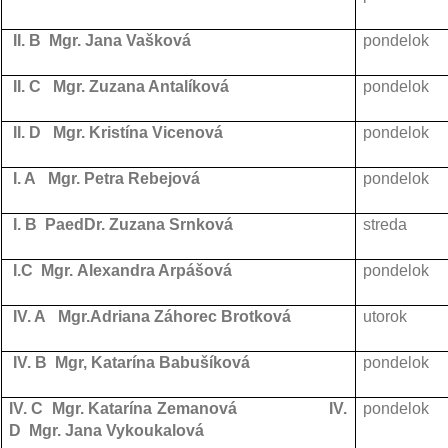
II. B Mgr. Jana Vašková
pondelok
II. C Mgr. Zuzana Antalíková
pondelok
II. D Mgr. Kristína Vicenová
pondelok
I. A Mgr. Petra Rebejová
pondelok
I. B PaedDr. Zuzana Srnková
streda
I.C Mgr. Alexandra Arpášová
pondelok
IV. A Mgr.Adriana Záhorec Brotková
utorok
IV. B Mgr, Katarína Babušíková
pondelok
IV. C Mgr. Katarína Zemanová
IV.
pondelok
D Mgr. Jana Vykoukalová