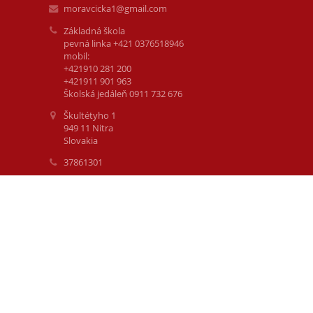
moravcicka1@gmail.com
Základná škola
pevná linka +421 0376518946
mobil:
+421910 281 200
+421911 901 963
Školská jedáleň 0911 732 676
Škultétyho 1
949 11 Nitra
Slovakia
37861301
zsskultetyho1_nitra
Zelená škola
nasa_zelena_skola_skultetyho
Základná škola Škultétyho 1, Nitra