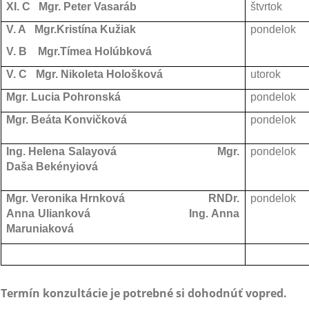
XI. C Mgr. Peter Vasaráb
štvrtok
V.
A Mgr.Kristína Kužiak
pondelok
V. B Mgr.Tímea Holúbková
V. C
Mgr. Nikoleta Hološková
utorok
Mgr. Lucia Pohronská
pondelok
Mgr. Beáta Konvičková
pondelok
Ing. Helena Salayová
Mgr.
pondelok
Daša Bekényiová
Mgr. Veronika Hrnková
RNDr.
pondelok
Anna Ulianková
Ing. Anna
Maruniaková
Termín konzultácie je potrebné si dohodnúť vopred.