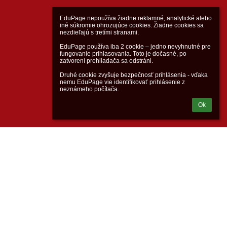
EduPage nepoužíva žiadne reklamné, analytické alebo 
iné súkromie ohrozujúce cookies. Žiadne cookies sa 
nezdieľajú s tretími stranami.

EduPage používa iba 2 cookie – jedno nevyhnutné pre 
fungovanie prihlasovania. Toto je dočasné, po 
zatvorení prehliadača sa odstráni.

Druhé cookie zvyšuje bezpečnosť prihlásenia - vďaka 
nemu EduPage vie identifikovať prihlásenie z 
neznámeho počítača.
Ok