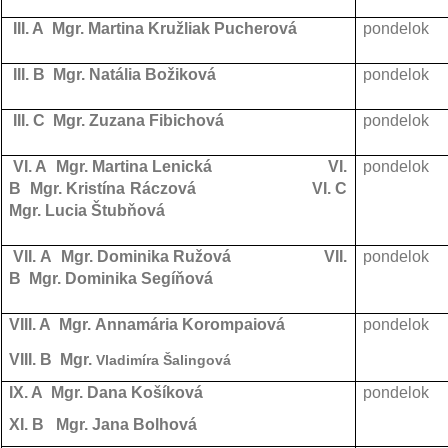
III. A Mgr. Martina Kružliak Pucherová
pondelok
III. B Mgr. Natália Božiková
pondelok
III. C Mgr. Zuzana Fibichová
pondelok
VI. A Mgr. Martina Lenická VI.
pondelok
B Mgr. Kristína Ráczová VI. C
Mgr. Lucia Štubňová
VII. A Mgr. Dominika Ružová VII.
pondelok
B Mgr. Dominika Segíňová
VIII. A Mgr. Annamária Korompaiová
pondelok
VIII. B Mgr.
Vladimíra Šalingová
IX. A Mgr. Dana Košíková
pondelok
XI. B
Mgr. Jana Bolhová