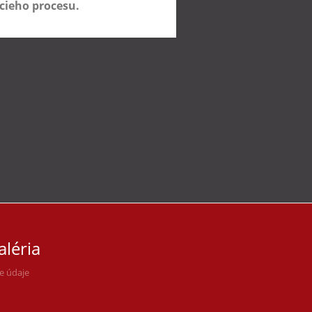
acieho procesu.
aléria
ne údaje