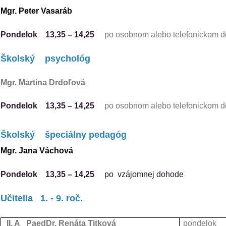
Mgr. Peter Vasaráb
Pondelok
13,35
–
14,25
po osobnom alebo telefonickom 
Školský psychológ
Mgr. Martina Drdoľová
Pondelok
13,35
–
14,25
po osobnom alebo telefonickom 
Školský špeciálny pedagóg
Mgr. Jana Váchová
Pondelok
13,35
–
14,25
po vzájomnej dohode
Učitelia
1. - 9. roč.
II. A PaedDr. Renáta Titková
pondelok