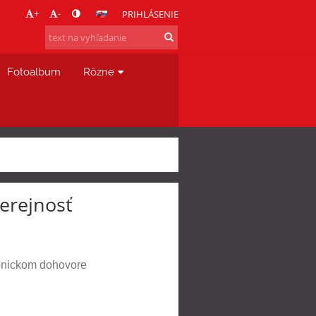
+
-
PRIHLÁSENIE
Fotoalbum
Rôzne
erejnosť
onickom dohovore