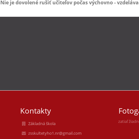
Nie je dovolené rušiť učiteľov počas výchovno - vzdeláv
Kontakty
Fotog
zatiaľ žiad
Základná škola
zsskultetyho1.nr@gmail.com