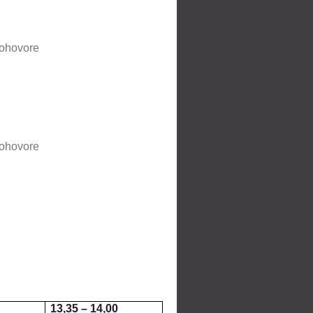
dohovore
dohovore
13,35
–
14,00