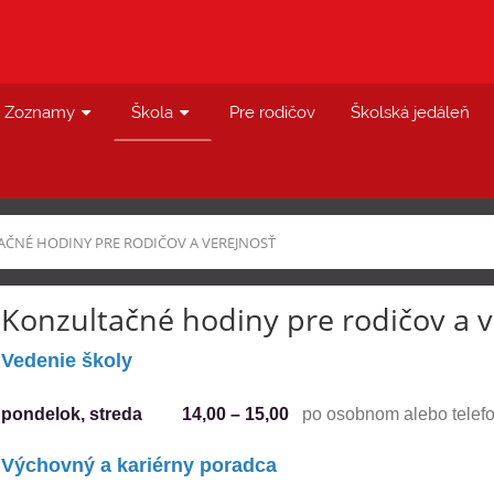
Zoznamy
Škola
Pre rodičov
Školská jedáleň
ČNÉ HODINY PRE RODIČOV A VEREJNOSŤ
Konzultačné hodiny pre rodičov a v
Vedenie školy
pondelok, streda
14,00 – 15,00
po osobnom alebo telef
Výchovný a kariérny poradca