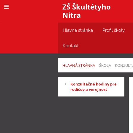
ZŠ Škultétyho
Nitra
Hlavná stránka
Profil školy
Kontakt
HLAVNÁ STRÁNKA
ŠKOLA
KONZULTA
Konzultačné
Konzultačné hodiny pre
rodičov a verejnosť
hodiny
pre
rodičov
a