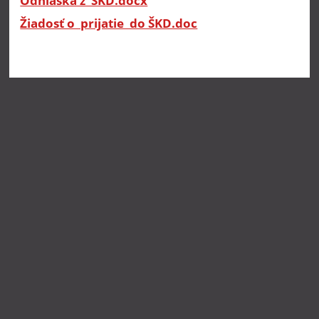
Odhláška z ŠKD.docx
Žiadosť o prijatie do ŠKD.doc