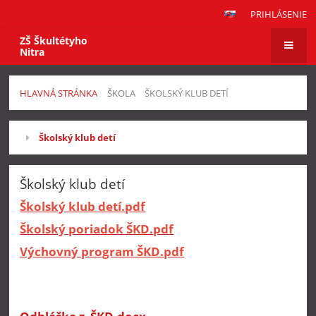
PRIHLÁSENIE
ZŠ Škultétyho
Nitra
HLAVNÁ STRÁNKA
ŠKOLA
ŠKOLSKÝ KLUB DETÍ
Školský
Školský klub detí
klub
detí
Školský klub detí
Školský klub detí.pdf
Školský poriadok ŠKD.pdf
Výchovný program ŠKD.pdf