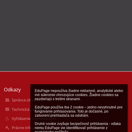
Odkazy
EduPage nepoužíva žiadne reklamné, analytické alebo 
iné súkromie ohrozujúce cookies. Žiadne cookies sa 
nezdieľajú s tretími stranami.

Správca obsahu
EduPage používa iba 2 cookie – jedno nevyhnutné pre 
Technická podpora
fungovanie prihlasovania. Toto je dočasné, po 
zatvorení prehliadača sa odstráni.

Vyhlásenie o prístupnosti
Druhé cookie zvyšuje bezpečnosť prihlásenia - vďaka 
Právne informácie
nemu EduPage vie identifikovať prihlásenie z 