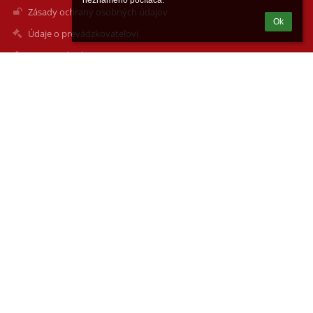
neznámeho počítača.
Zásady ochrany osobných údajov
Ok
Údaje o prevádzkovateľovi
Mapa stránok
O nás
Kontakt
Novinky
Kontakty
Základná škola
zsskultetyho1.nr@gmail.com
moravcicka1@gmail.com
Základná škola
pevná linka +421 0376518946
mobil:
+421910 281 200
+421911 901 963
Školská jedáleň 0911 732 676