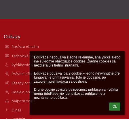
Odkazy
Správca obsahu
Technická podpora
EduPage nepoužíva žiadne reklamné, analytické alebo 
iné súkromie ohrozujúce cookies. Žiadne cookies sa 
Vyhlásenie o prístupnosti
nezdieľajú s tretími stranami.

Právne informácie
EduPage používa iba 2 cookie – jedno nevyhnutné pre 
fungovanie prihlasovania. Toto je dočasné, po 
zatvorení prehliadača sa odstráni.

Zásady ochrany osobných údajov
Druhé cookie zvyšuje bezpečnosť prihlásenia - vďaka 
Údaje o prevádzkovateľovi
nemu EduPage vie identifikovať prihlásenie z 
neznámeho počítača.
Mapa stránok
Ok
O nás
Kontakt
Novinky