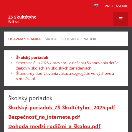
PRIHLÁSENIE
ZŠ Škultétyho
Nitra
HLAVNÁ STRÁNKA
ŠKOLA
ŠKOLSKÝ PORIADOK
Školský
Školský poriadok
poriadok
Smernica č. 1/2025 k prevencii a riešeniu šikanovania detí a
žiakov v školách a v školských zariadeniach
Štandardy dodržiavania zákazu segregácie vo výchove a
vzdelávaní
Školský poriadok
Školský_poriadok_ZŠ_Škultétyho__2025.pdf
Bezpečnosť_na_internete.pdf
Dohoda_medzi_rodičmi_a_školou.pdf