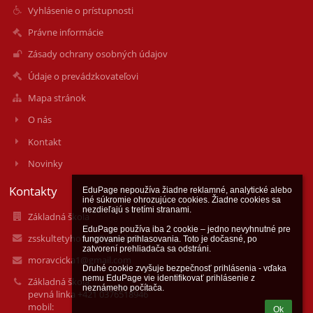
Vyhlásenie o prístupnosti
Právne informácie
Zásady ochrany osobných údajov
Údaje o prevádzkovateľovi
Mapa stránok
O nás
Kontakt
Novinky
Kontakty
EduPage nepoužíva žiadne reklamné, analytické alebo 
iné súkromie ohrozujúce cookies. Žiadne cookies sa 
nezdieľajú s tretími stranami.

Základná škola
EduPage používa iba 2 cookie – jedno nevyhnutné pre 
zsskultetyho1.nr@gmail.com
fungovanie prihlasovania. Toto je dočasné, po 
zatvorení prehliadača sa odstráni.

moravcicka1@gmail.com
Druhé cookie zvyšuje bezpečnosť prihlásenia - vďaka 
nemu EduPage vie identifikovať prihlásenie z 
Základná škola
neznámeho počítača.
pevná linka +421 0376518946
mobil:
Ok