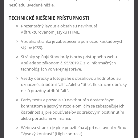
nesúladu uvedené nižšie.
TECHNICKÉ RIEŠENIE PRÍSTUPNOSTI
Prezentačný layout a obsah sú navrhnuté
v štrukturovanom jazyku HTML.
Vizuálna stránka je zabezpečená pomocou kaskádových
štýlov (CSS).
Stránky spĺňajú štandardy tvorby prístupného webu
v súlade
so zákonom č. 95/2019 Z. z. o informačných 
technológiách vo verejnej správe.
Všetky obrázky a fotografie s obsahovou hodnotou sú
označené atribútmi "alt" a/alebo "title". Ilustračné obrázky
nesú prázdny atribút "alt".
Farby textu a pozadia sú navrhnuté s dostatočným
kontrastom a jasovým rozdielom, čím sa zabezpečuje ich
čitateľnosť aj pre používateľov so zrakovým postihnutím
alebo poruchami vnímania.
Webová stránka je plne použiteľná aj pri nastavení režimu
"Vysoký kontrast" (High contrast).