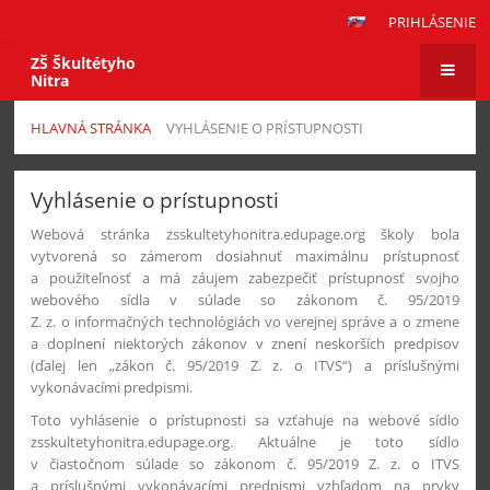
PRIHLÁSENIE
ZŠ Škultétyho
Nitra
HLAVNÁ STRÁNKA
VYHLÁSENIE O PRÍSTUPNOSTI
Vyhlásenie
Vyhlásenie o prístupnosti
o
prístupnosti
Webová stránka zsskultetyhonitra.edupage.org školy bola
vytvorená so zámerom dosiahnuť maximálnu prístupnosť
a použiteľnosť a má záujem zabezpečiť prístupnosť svojho
webového sídla v súlade so zákonom č. 95/2019
Z. z. o informačných technológiách vo verejnej správe a o zmene
a doplnení niektorých zákonov v znení neskorších predpisov
(ďalej len „zákon č. 95/2019 Z. z. o ITVS“) a príslušnými
vykonávacími predpismi.
Toto vyhlásenie o prístupnosti sa vzťahuje na webové sídlo
zsskultetyhonitra.edupage.org. Aktuálne je toto sídlo
v čiastočnom súlade so zákonom č. 95/2019 Z. z. o ITVS
a príslušnými vykonávacími predpismi vzhľadom na prvky