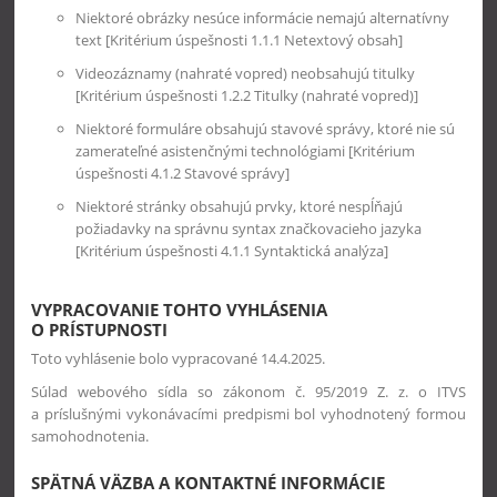
Niektoré obrázky nesúce informácie nemajú alternatívny
text [Kritérium úspešnosti 1.1.1 Netextový obsah]
Videozáznamy (nahraté vopred) neobsahujú titulky
[Kritérium úspešnosti 1.2.2 Titulky (nahraté vopred)]
Niektoré formuláre obsahujú stavové správy, ktoré nie sú
zamerateľné asistenčnými technológiami [Kritérium
úspešnosti 4.1.2 Stavové správy]
Niektoré stránky obsahujú prvky, ktoré nespĺňajú
požiadavky na správnu syntax značkovacieho jazyka
[Kritérium úspešnosti 4.1.1 Syntaktická analýza]
VYPRACOVANIE TOHTO VYHLÁSENIA
O PRÍSTUPNOSTI
Toto vyhlásenie bolo vypracované 14.4.2025.
Súlad webového sídla so zákonom č. 95/2019 Z. z. o ITVS
a príslušnými vykonávacími predpismi bol vyhodnotený formou
samohodnotenia.
SPÄTNÁ VÄZBA A KONTAKTNÉ INFORMÁCIE