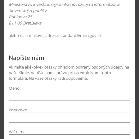
Ministerstvo investícií, regionálneho rozvoja a informatizácie
Slovenskej republiky
Pribinova 25
811 09 Bratislava
alebo na e-mailovej adrese: standard@mirri.gov.sk.
Napíšte nám
Ak máte akékoľvek otázky ohľadom ochrany osobných údajov na
našej škole, napíšte nám správu prostredníctvom tohto
formulára. Na vaše otázky radi odpovieme.
Meno:
Priezvisko:
Váš e-mail: