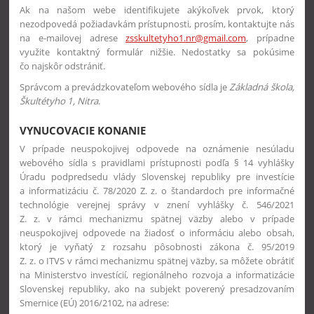
Ak na našom webe identifikujete akýkoľvek prvok, ktorý
nezodpovedá požiadavkám prístupnosti, prosím, kontaktujte nás
na e-mailovej adrese
zsskultetyho1.nr@gmail.com
, prípadne
využite kontaktný formulár nižšie. Nedostatky sa pokúsime
čo najskôr odstrániť.
Správcom a prevádzkovateľom webového sídla je
Základná škola,
Škultétyho 1, Nitra
.
VYNUCOVACIE KONANIE
V prípade neuspokojivej odpovede na oznámenie nesúladu
webového sídla s pravidlami prístupnosti podľa § 14 vyhlášky
Úradu podpredsedu vlády Slovenskej republiky pre investície
a informatizáciu č. 78/2020 Z. z. o štandardoch pre informačné
technológie verejnej správy v znení vyhlášky č. 546/2021
Z. z. v rámci mechanizmu spätnej väzby alebo v prípade
neuspokojivej odpovede na žiadosť o informáciu alebo obsah,
ktorý je vyňatý z rozsahu pôsobnosti zákona č. 95/2019
Z. z. o ITVS v rámci mechanizmu spätnej väzby, sa môžete obrátiť
na Ministerstvo investícií, regionálneho rozvoja a informatizácie
Slovenskej republiky, ako na subjekt poverený presadzovaním
Smernice (EÚ) 2016/2102, na adrese: