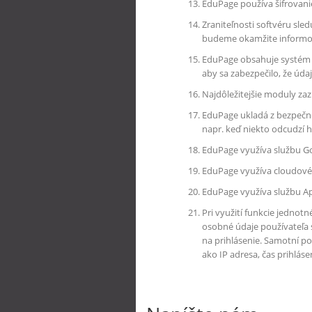
EduPage používa šifrovani
Zraniteľnosti softvéru s
budeme okamžite informov
EduPage obsahuje systém p
aby sa zabezpečilo, že úda
Najdôležitejšie moduly za
EduPage ukladá z bezpečno
napr. keď niekto odcudzí h
EduPage využíva službu Go
EduPage využíva cloudové 
EduPage využíva službu App
Pri využití funkcie jednotn
osobné údaje používateľa 
na prihlásenie. Samotní po
ako IP adresa, čas prihlás