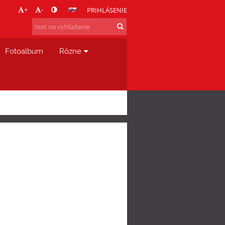
+
-
PRIHLÁSENIE
Fotoalbum
Rôzne