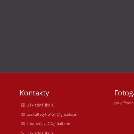
Kontakty
Fotog
zatiaľ žiad
Základná škola
zsskultetyho1.nr@gmail.com
moravcicka1@gmail.com
Základná škola