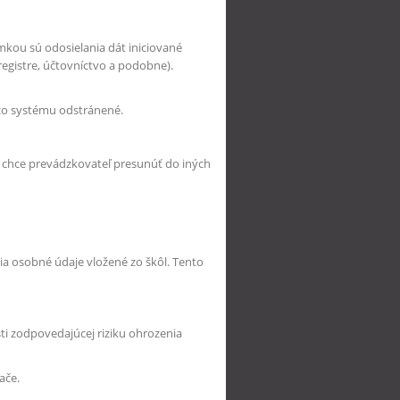
mkou sú odosielania dát iniciované
gistre, účtovníctvo a podobne).
zo systému odstránené.
 chce prevádzkovateľ presunúť do iných
a osobné údaje vložené zo škôl. Tento
i zodpovedajúcej riziku ohrozenia
ače.