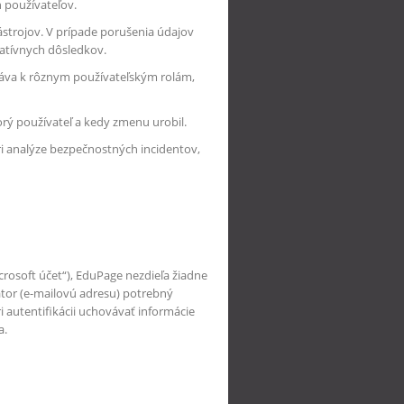
 používateľov.
strojov. V prípade porušenia údajov
atívnych dôsledkov.
ráva k rôznym používateľským rolám,
rý používateľ a kedy zmenu urobil.
i analýze bezpečnostných incidentov,
Microsoft účet“), EduPage nezdieľa žiadne
átor (e-mailovú adresu) potrebný
i autentifikácii uchovávať informácie
a.