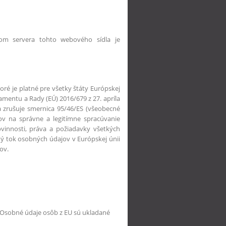
ľom servera tohto webového sídla je
ré je platné pre všetky štáty Európskej
amentu a Rady (EÚ) 2016/679 z 27. apríla
 zrušuje smernica 95/46/ES (všeobecné
tov na správne a legitímne spracúvanie
vinnosti, práva a požiadavky všetkých
ný tok osobných údajov v Európskej únii
ov.
 Osobné údaje osôb z EU sú ukladané