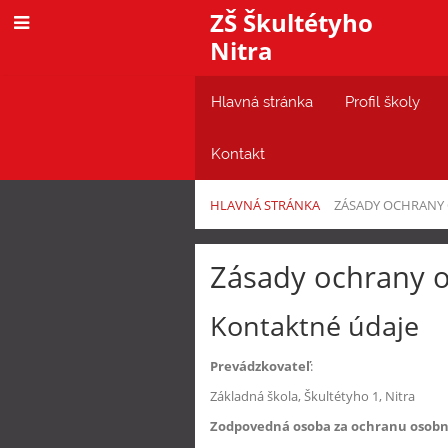
ZŠ Škultétyho
Nitra
Hlavná stránka
Profil školy
Kontakt
HLAVNÁ STRÁNKA
ZÁSADY OCHRANY
Zásady
Zásady ochrany 
ochrany
osobných
Kontaktné údaje
údajov
Prevádzkovateľ
:
Základná škola, Škultétyho 1, Nitra
Zodpovedná osoba za ochranu osobn