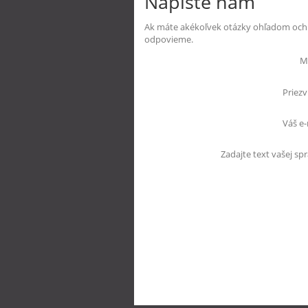
Napíšte nám
Ak máte akékoľvek otázky ohľadom ochr
odpovieme.
M
Priezv
Váš e-
Zadajte text vašej spr