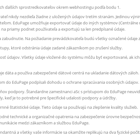
ch ďalších sprostredkovateľov okrem webhostingu podľa bodu 1.
teľ nikdy nezdieľa žiadne z uložených údajov tretím stranám. Jedinou výni
eľom. EduPage umožňuje exportovať údaje do iných systémov (Centrálne re
a na priamy podnet používateľa a exportujú sa len predpísané údaje.
a zabudnutie. Na požiadanie prevádzkovateľa budú všetky označené údaje 
upy, ktoré odstránia údaje zadané zákazníkom po zrušení služby.
sť údajov. Všetky údaje vložené do systému môžu byť exportované, ak ich
je dáta a používa zabezpečené dátové centrá na ukladanie dátových záloh.
pom do EduPage podpísali dohodu o ochrane spracúvania osobných údajov.
pňov podpory. Štandardne zamestnanci aSc s prístupom do EduPage neuvidi
dy, keď je to potrebné pre špecifické udalosti podpory a údržby.
é štatistické údaje. Tieto údaje sa používajú na zlepšenie kvality služieb.
dné technické a organizačné opatrenia na zabezpečenie úrovne bezpečnost
munikácie medzi zákazníkom a službou EduPage.
dantná a všetky vaše informácie sa okamžite replikujú na dva fyzické počít