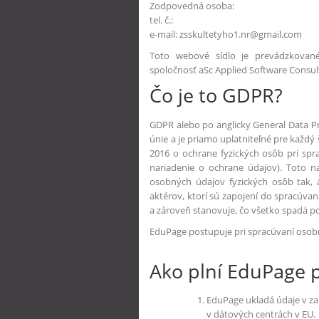
Zodpovedná osoba:
tel. č.:
e-mail: zsskultetyho1.nr@gmail.com
Toto webové sídlo je prevádzkovan
spoločnosť aSc Applied Software Consulta
Čo je to GDPR?
GDPR alebo po anglicky General Data Pr
únie a je priamo uplatniteľné pre každý
2016 o ochrane fyzických osôb pri sp
nariadenie o ochrane údajov). Toto na
osobných údajov fyzických osôb tak, 
aktérov, ktorí sú zapojení do spracúva
a zároveň stanovuje, čo všetko spadá 
EduPage postupuje pri spracúvaní osob
Ako plní EduPage 
EduPage ukladá údaje v za
v dátových centrách v EU.