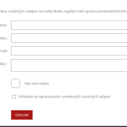
any osobných údajov na našej škole, napíšte nám správu prostredníctvom t
eno:
isko:
mail:
ávy :
Nie som robot
Súhlasím so spracovaním uvedených osobných údajov