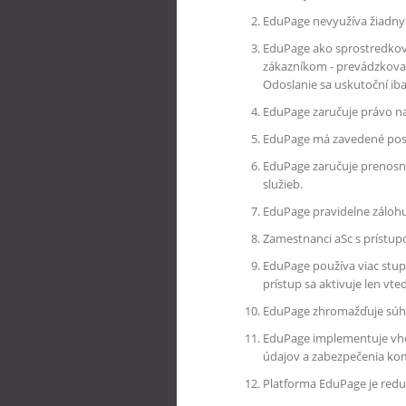
EduPage nevyužíva žiadny
EduPage ako sprostredkova
zákazníkom - prevádzkovat
Odoslanie sa uskutoční ib
EduPage zaručuje právo n
EduPage má zavedené post
EduPage zaručuje prenosno
služieb.
EduPage pravidelne zálohu
Zamestnanci aSc s prístu
EduPage používa viac stu
prístup sa aktivuje len vte
EduPage zhromažďuje súhrnn
EduPage implementuje vho
údajov a zabezpečenia ko
Platforma EduPage je redun