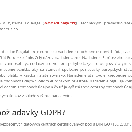
é v systéme EduPage (
www.edupage.org
). Technickým prevádzkovate
nts, s.r.o.
otection Regulation je európske nariadenie o ochrane osobných údajov, kto
 štát Európskej únie. Celý názov nariadenia znie Nariadenie Európskeho parl
racúvaní osobných údajov a o voľnom pohybe takýchto údajov, ktorým sa
riadenie vzniklo, aby sa stanovili spoločné požiadavky európskych štá
aby platilo v každom štáte rovnako. Nariadenie stanovuje všeobecné po
nia osobných údajov v celom európskom priestore. Nariadenie reguluje voľ
pod ochranu osobných údajov a čo už je vyňaté spod ochrany osobných údaj
ných údajov v súlade s týmto nariadením.
požiadavky GDPR?
bezpečených dátových centrách certifikovaných podľa DIN ISO / IEC 27001.